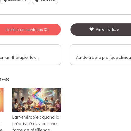
Aimer l'article
Lire les commentaires (0)
La confiance en art-thérapie : le cœur de votre cheminement créatif et thérapeutique
ires
L'art-thérapie : quand la
e
créativité devient une
re
force de résilience