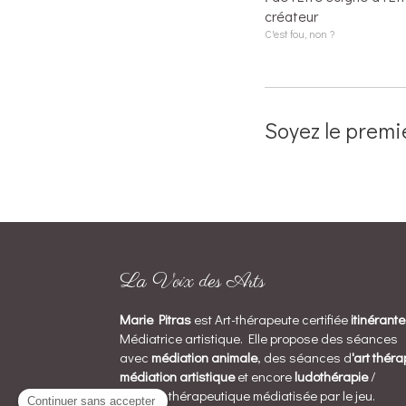
créateur
C'est fou, non ?
Soyez le premi
La Voix des Arts
Marie Pitras
est Art-thérapeute certifiée
itinérant
Médiatrice artistique. Elle propose des séances
avec
médiation animale
, des séances d
'art théra
médiation artistique
et encore
ludothérapie
/
Relation thérapeutique médiatisée par le jeu.