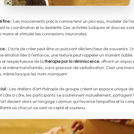
 fine :
Les mouvements précis comme tenir un pinceau, modeler de l'ar
ent la coordination et la dextérité. Ces activités ludiques et douces son
des mains et stimuler les connexions neuronales.
ce :
L'acte de créer peut être un puissant déclencheur de souvenirs. Un
une émotion liée à l'enfance, une texture peut rappeler un moment oublié.
 et respectueuse de la
thérapie par la réminiscence
, offrant un espac
s et même transformés, sans pression de verbalisation. C'est une mani
re, même lorsque les mots manquent.
ial :
Les ateliers d'art-thérapie de groupe créent un espace unique de
 côte à côte, les participants se soutiennent mutuellement, partagent 
 L'art devient alors un langage commun qui favorise l'empathie et la co
lante où chacun se sent accepté et soutenu.