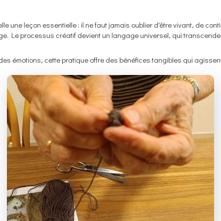
le une leçon essentielle : il ne faut jamais oublier d'être vivant, de cont
ge. Le processus créatif devient un langage universel, qui transcende 
es émotions, cette pratique offre des bénéfices tangibles qui agissent su