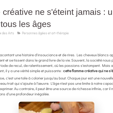
créative ne s'éteint jamais : u
 tous les âges
ix des Arts
Personnes âgées et art-thérapie
acontant une histoire d'insouciance et de rires. Les cheveux blancs a
t et se tissent dans le grand livre de la vie. Souvent, la société nous 
riode de recul, de ralentissement, où les passions s'estompent. Mai
, il y a une vérité simple et puissante :
cette flamme créative qui ne s'é
se, c'est une toile à colorier jusqu'au bout. Chaque jour est une nouvel
eau trait qui s'ajoute à l'œuvre. L'âge n'est pas une limite à notre capac
primer. Au contraire, il peut être une source de richesse infinie, car il 
ions d'une profondeur inégalée.