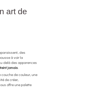
n art de
pparaissent, des
pousse à voir la
s au-delà des apparences
teint jamais
.
le couche de couleur, une
ité de créer,
nous offre une palette