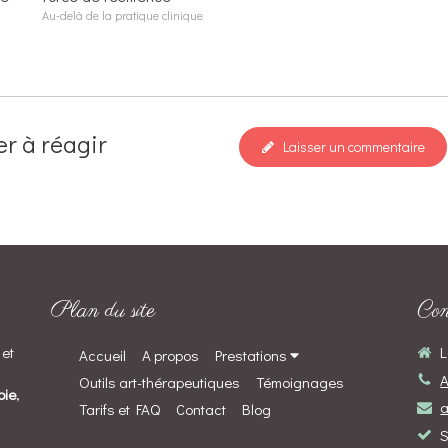
Au-delà de la pratique clinique
er à réagir
Laisser un commentaire
Plan du site
Con
e
et
L
Accueil
A propos
Prestations
A
Outils art-thérapeutiques
Témoignages
pie
,
a
Tarifs et FAQ
Contact
Blog
S