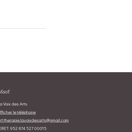
tact
a Voix des Arts
fficher le téléphone
rt.therapie.lavoixdesarts@gmail.com
IRET: 952 874 527 00015