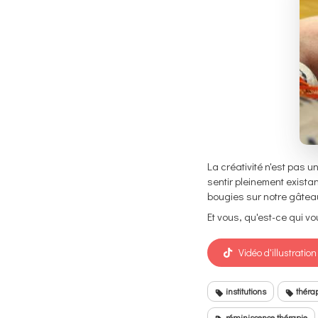
La créativité n'est pas 
sentir pleinement existan
bougies sur notre gâtea
Et vous, qu'est-ce qui vo
Vidéo d'illustration
institutions
théra
réminiscence thérapie