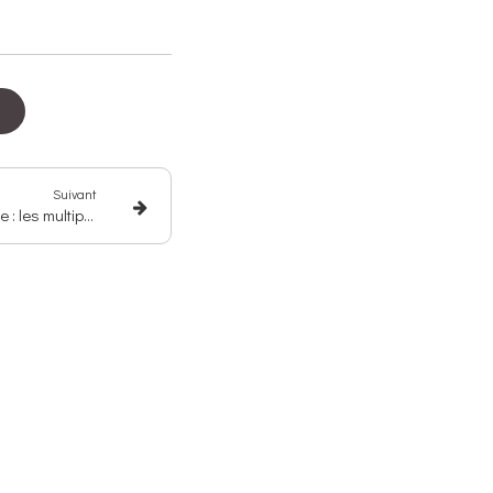
Suivant
Au-delà de la pratique clinique : les multiples casquettes de l'art-thérapeute indépendant