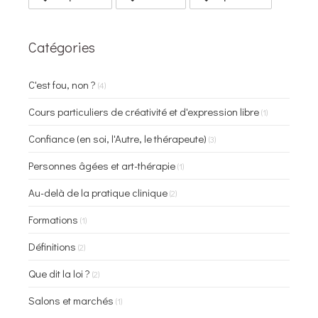
Catégories
C'est fou, non ?
(4)
Cours particuliers de créativité et d'expression libre
(1)
Confiance (en soi, l'Autre, le thérapeute)
(3)
Personnes âgées et art-thérapie
(1)
Au-delà de la pratique clinique
(2)
Formations
(1)
Définitions
(2)
Que dit la loi ?
(2)
Salons et marchés
(1)