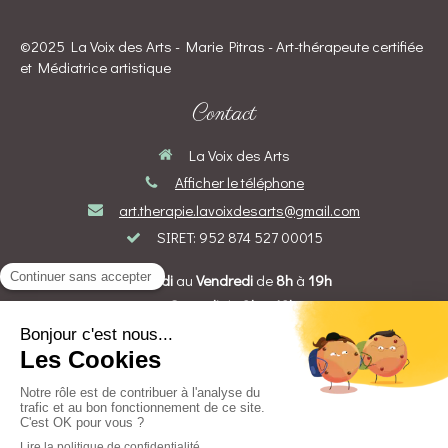
©2025 La Voix des Arts - Marie Pitras - Art-thérapeute certifiée
et Médiatrice artistique
Contact
La Voix des Arts
Afficher le téléphone
art.therapie.lavoixdesarts@gmail.com
SIRET: 952 874 527 00015
Du
Lundi
au
Vendredi
de
8h
à
19h
Le
Samedi
de
8h
à
12h
Prendre rendez-vous
Création et référencement du site par Simplébo