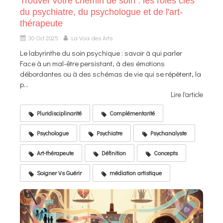
Trouver votre chemin de soin : les rôles clés
du psychiatre, du psychologue et de l'art-
thérapeute
30 Oct 2025
La Voix des Arts
Le labyrinthe du soin psychique : savoir à qui parler
Face à un mal-être persistant, à des émotions
débordantes ou à des schémas de vie qui se répètent, la
p...
Lire l'article
Pluridisciplinarité
Complémentarité
Psychologue
Psychiatre
Psychanalyste
Art-thérapeute
Définition
Concepts
Soigner Vs Guérir
médiation artistique