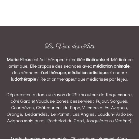
La Voix des Arts
Marie Pitras
est Art-thérapeute certifiée
itinérante
et Médiatrice
artistique. Elle propose des séances avec
médiation animale
,
des séances d
'art thérapie
,
médiation artistique
et encore
ludothérapie
/ Relation thérapeutique médiatisée par le jeu.
Déplacements dans un rayon de 25 km autour de Roquemaure,
côté Gard et Vaucluse (zones desservies : Pujaut, Sorgues,
Courthézon, Châteauneuf-du-Pape, Villeneuve-lès-Avignon,
Orange, Bédarrides, Le Pontet, Les Angles, Laudun-l'Ardoise,
Avignon mais aussi Rochefort du Gard, Jonquières ou Vedène).
Mode de paiement acceptés : CB, espèces, virement, Wero,