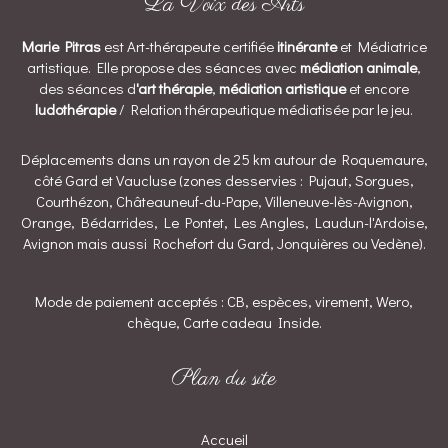
La Voix des Arts
Marie Pitras
est Art-thérapeute certifiée
itinérante
et Médiatrice
artistique. Elle propose des séances avec
médiation animale
,
des séances d
'art thérapie
,
médiation artistique
et encore
ludothérapie
/ Relation thérapeutique médiatisée par le jeu.
Déplacements dans un rayon de 25 km autour de Roquemaure,
côté Gard et Vaucluse (zones desservies : Pujaut, Sorgues,
Courthézon, Châteauneuf-du-Pape, Villeneuve-lès-Avignon,
Orange, Bédarrides, Le Pontet, Les Angles, Laudun-l'Ardoise,
Avignon mais aussi Rochefort du Gard, Jonquières ou Vedène).
Mode de paiement acceptés : CB, espèces, virement, Wero,
chèque, Carte cadeau Inside.
Plan du site
Accueil