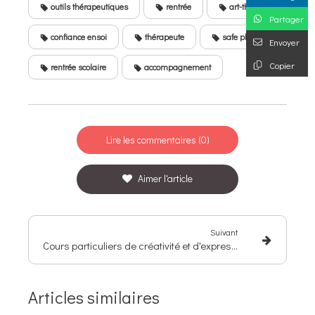
outils thérapeutiques
rentrée
art-thérapie
Partager
confiance ensoi
thérapeute
safe place
Envoyer
Copier
rentrée scolaire
accompagnement
Lire les commentaires (0)
Aimer l'article
Suivant
Cours particuliers de créativité et d'expression libre à Roquemaure ou à domicile : Inscriptions ouvertes !
Articles similaires