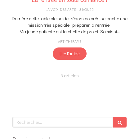
LA VOIX DES ARTS
31/08/25
Derrière cette table pleine de trésors colorés se cache une
mission très spéciale : préparer la rentrée !
Ma jeune patiente est la cheffe de projet. Sa missi...
ART-THÉRAPIE
Lire l'article
5 articles
Rechercher