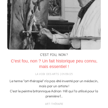
C'EST FOU, NON ?
C'est fou, non ? Un fait historique peu connu,
mais essentiel !
LA VOIX DES ARTS
01/09/25
Le terme "art-thérapie" n'a pas été inventé par un médecin,
mais par un artiste !
C'est le peintre britannique Adrian Hill qui l'a utilisé pour la
première f...
ART-THÉRAPIE