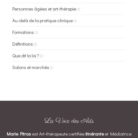
Personnes âgées et art-thérapie
(1)
Au-delà de la pratique clinique
(2)
Formations
(1)
Définitions
(2)
Que dit la loi ?
(2)
Salons et marchés
(1)
La Voix des Arts
Marie Pitras
est Art-thérapeute certifiée
itinérante
et Médiatrice