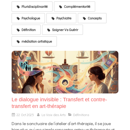
Pluridisciplinarité
Complémentarité
Psychologue
Psychiatre
Concepts
Définition
Soigner Vs Guérir
médiation artistique
Le dialogue invisible : Transfert et contre-
transfert en art-thérapie
22 Oct 2025
La Voix des Arts
Définitions
Dans le sanctuaire de l’atelier d’art-thérapie, il se joue
bien plus qu’une simple rencontre entre un thérapeute et