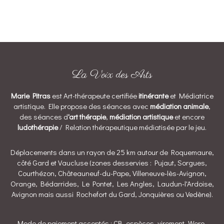
La Voix des Arts
Marie Pitras
est Art-thérapeute certifiée
itinérante
et Médiatrice
artistique. Elle propose des séances avec
médiation animale
,
des séances d
'art thérapie
,
médiation artistique
et encore
ludothérapie
/ Relation thérapeutique médiatisée par le jeu.
Déplacements dans un rayon de 25 km autour de Roquemaure,
côté Gard et Vaucluse (zones desservies : Pujaut, Sorgues,
Courthézon, Châteauneuf-du-Pape, Villeneuve-lès-Avignon,
Orange, Bédarrides, Le Pontet, Les Angles, Laudun-l'Ardoise,
Avignon mais aussi Rochefort du Gard, Jonquières ou Vedène).
Mode de paiement acceptés : CB, espèces, virement, Wero,