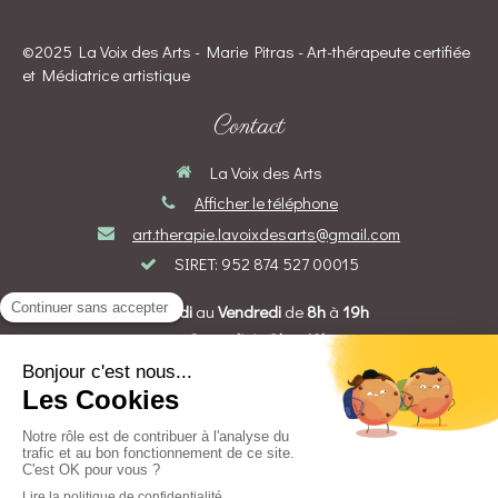
©2025 La Voix des Arts - Marie Pitras - Art-thérapeute certifiée
et Médiatrice artistique
Contact
La Voix des Arts
Afficher le téléphone
art.therapie.lavoixdesarts@gmail.com
SIRET: 952 874 527 00015
Du
Lundi
au
Vendredi
de
8h
à
19h
Le
Samedi
de
8h
à
12h
Prendre rendez-vous
Création et référencement du site par Simplébo