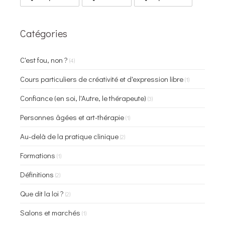
Catégories
C'est fou, non ?
(4)
Cours particuliers de créativité et d'expression libre
(1)
Confiance (en soi, l'Autre, le thérapeute)
(3)
Personnes âgées et art-thérapie
(1)
Au-delà de la pratique clinique
(2)
Formations
(1)
Définitions
(2)
Que dit la loi ?
(2)
Salons et marchés
(1)