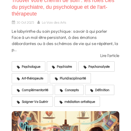
Trouver votre chemin de soin : les rôles clés
du psychiatre, du psychologue et de l'art-
thérapeute
30 Oct 2025
La Voix des Arts
Le labyrinthe du soin psychique : savoir à qui parler
Face à un mal-être persistant, à des émotions
débordantes ou à des schémas de vie qui se répètent, la
p...
Lire l'article
Psychologue
Psychiatre
Psychanalyste
Art-thérapeute
Pluridisciplinarité
Complémentarité
Concepts
Définition
Soigner Vs Guérir
médiation artistique